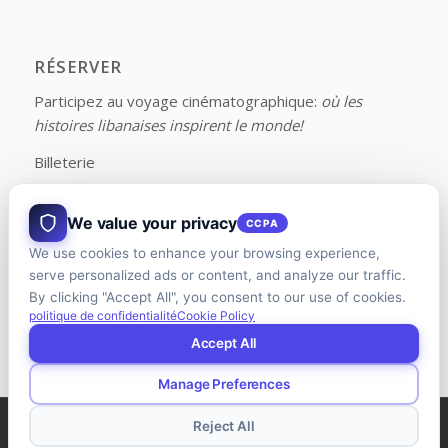
RÉSERVER
Participez au voyage cinématographique:
où les
histoires libanaises inspirent le monde!
Billeterie
We value your privacy
CCPA
We use cookies to enhance your browsing experience,
FOLLOW US ON FACEBOOK
serve personalized ads or content, and analyze our traffic.
By clicking "Accept All", you consent to our use of cookies.
politique de confidentialité
Cookie Policy
Accept All
Manage Preferences
© Copyright - LFFC | Conçu et développé par
Agence Riman
Reject All