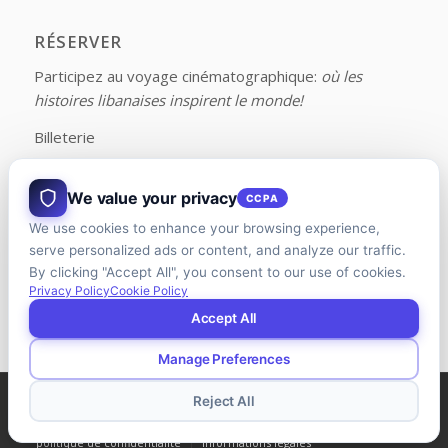
RÉSERVER
Participez au voyage cinématographique:
où les
histoires libanaises inspirent le monde!
Billeterie
We value your privacy
CCPA
We use cookies to enhance your browsing experience,
FOLLOW US ON FACEBOOK
serve personalized ads or content, and analyze our traffic.
By clicking "Accept All", you consent to our use of cookies.
Privacy Policy
Cookie Policy
Accept All
Manage Preferences
© Copyright - LFFC | Conçu et développé par
Agence Riman
Reject All
politique de confidentialité
Informations légales