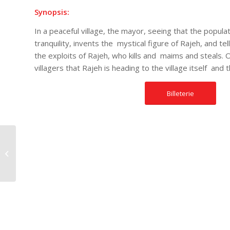
Synopsis:
In a peaceful village, the mayor, seeing that the popula
tranquility, invents the mystical figure of Rajeh, and tel
the exploits of Rajeh, who kills and maims and steals. 
villagers that Rajeh is heading to the village itself and 
Billeterie
Souraya Mon Amour