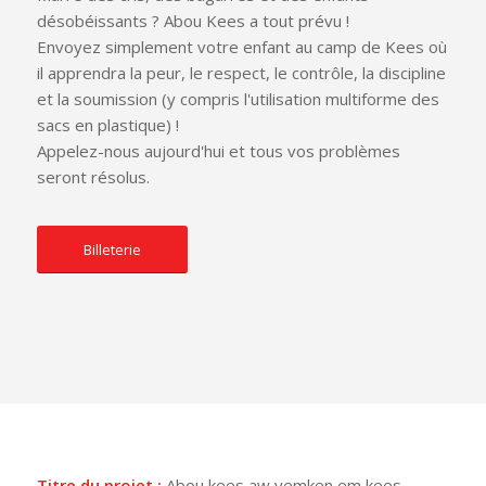
désobéissants ? Abou Kees a tout prévu !
Envoyez simplement votre enfant au camp de Kees où
il apprendra la peur, le respect, le contrôle, la discipline
et la soumission (y compris l'utilisation multiforme des
sacs en plastique) !
Appelez-nous aujourd'hui et tous vos problèmes
seront résolus.
Billeterie
Titre du projet :
Abou kees aw yemken em kees