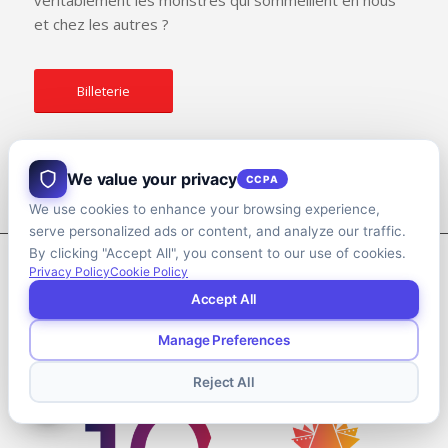
véritablement les monstres qui sommeillent en nous
et chez les autres ?
Billeterie
We value your privacy
CCPA
We use cookies to enhance your browsing experience,
serve personalized ads or content, and analyze our traffic.
By clicking "Accept All", you consent to our use of cookies.
Privacy Policy
Cookie Policy
À PROPOS DE NOUS
Accept All
Bienvenue au Festival du film libanais au Canada, où
Manage Preferences
l’éclat cinématographique rencontre l’échange culturel.
Reject All