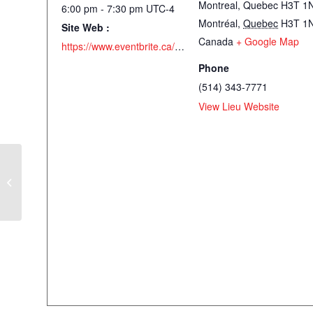
Montreal, Quebec H3T 1
6:00 pm - 7:30 pm
UTC-4
Montréal
,
Quebec
H3T 1
Site Web :
Canada
+ Google Map
https://www.eventbrite.ca/e/courts-metrages-short-films-usek-tickets-1989149818654?aff=ebdsoporgprofile#organizer-card
Phone
(514) 343-7771
View Lieu Website
Courts métrages – Short Films –
USEK