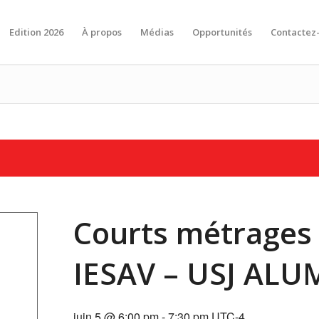
Edition 2026
À propos
Médias
Opportunités
Contactez
Courts métrages 
IESAV – USJ ALU
juin 5 @ 6:00 pm
-
7:30 pm
UTC-4