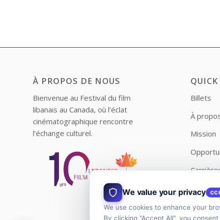
À PROPOS DE NOUS
QUICK
Bienvenue au Festival du film
Billets
libanais au Canada, où l’éclat
À propo
cinématographique rencontre
l’échange culturel.
Mission
Opportu
Carrière
Contact
We value your privacy
CC
We use cookies to enhance your brow
By clicking "Accept All", you consent