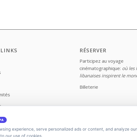
 LINKS
RÉSERVER
Participez au voyage
cinématographique:
où les 
s
libanaises inspirent le mon
Billeterie
nités
s
ez-nous
PA
sing experience, serve personalized ads or content, and analyze our 
 to our use of cookies.